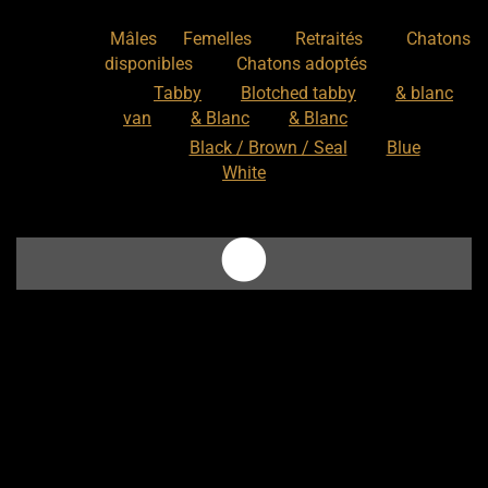
Nos chats
:
,
,
,
Mâles
Femelles
Retraités
Chatons
,
disponibles
Chatons adoptés
Nos motifs
:
Tabby
Blotched tabby
& blanc
van
& Blanc
& Blanc
Nos couleurs
:
Black / Brown / Seal
Blue
White
Elevage de Sphynx situé en Pyrénées-Orientales