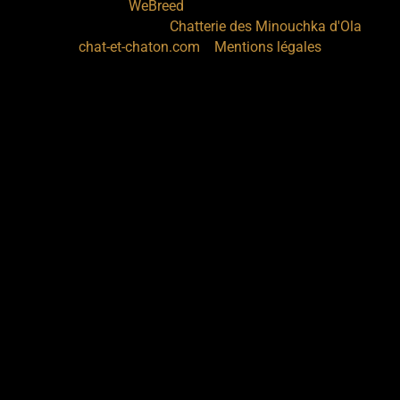
Site créé avec
- Copyright© Chatterie des
WeBreed
Minouchka d'Ola 2026 -
sur
Chatterie des Minouchka d'Ola
-
chat-et-chaton.com
Mentions légales