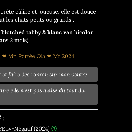
crète câline et joueuse, elle est douce
ut les chats petits ou grands .
blotched tabby & blanc van bicolor
ans 2 mois)
a ❤ Mr
,
Portée Ola ❤ Mr 2024
et faire des ronron sur mon ventre
ture elle n'est pas alaise du tout du
 :
FELV-Négatif (2024)