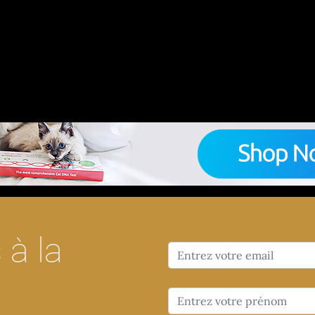
chetez le test ADN le plus complet : couleurs, malad
à la