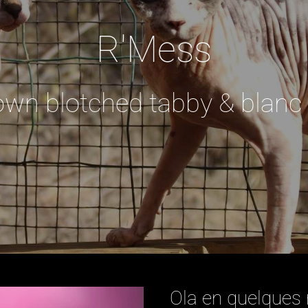
R'Mess
wn blotched tabby & blanc 
Ola en quelques