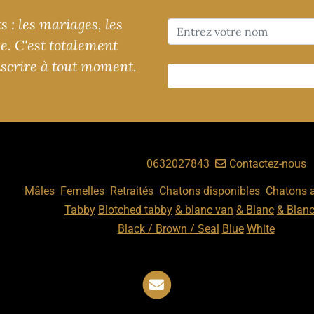
 : les mariages, les
ge. C'est totalement
nscrire à tout moment.
ouchka d'Ola, Ille-sur-Têt,
,
S
0632027843
Contactez-nous
ats
:
,
,
,
,
Mâles
Femelles
Retraités
Chatons disponibles
Chatons 
Nos motifs
:
Tabby
Blotched tabby
& blanc van
& Blanc
& Blan
Nos couleurs
:
Black / Brown / Seal
Blue
White