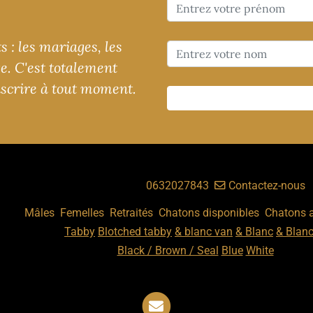
 : les mariages, les
ge. C'est totalement
nscrire à tout moment.
ouchka d'Ola, Ille-sur-Têt,
,
S
0632027843
Contactez-nous
ats
:
,
,
,
,
Mâles
Femelles
Retraités
Chatons disponibles
Chatons 
Nos motifs
:
Tabby
Blotched tabby
& blanc van
& Blanc
& Blan
Nos couleurs
:
Black / Brown / Seal
Blue
White