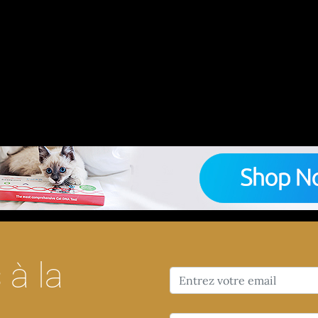
chetez le test ADN le plus complet : couleurs, malad
à la